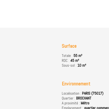
Surface
Totale :
55 m²
RDC :
45 m²
Sous-sol :
10 m²
Environnement
Localisation :
PARIS (75017)
Quartier :
BROCHANT
A proximité :
Métro
Emplacement :
quartier commer