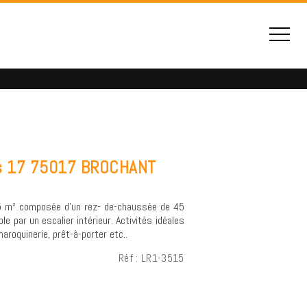
ris 17 75017 BROCHANT
55 m² composée d'un rez- de-chaussée de 45
e par un escalier intérieur. Activités idéales
maroquinerie, prêt-à-porter etc..
Réf : LR1-3515