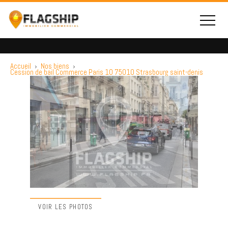
Accueil
›
Nos biens
›
Cession de bail Commerce Paris 10 75010 Strasbourg saint-denis
VOIR LES PHOTOS