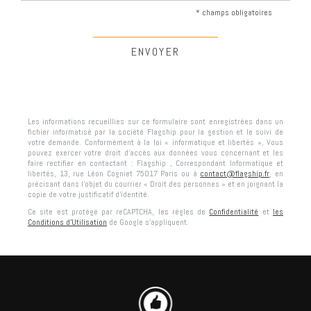
* champs obligatoires
Les informations recueillies sur ce formulaire sont enregistrées dans un
fichier informatisé par la société
Flagship
pour la gestion et le suivi de
votre demande. Conformément à la loi « informatique et libertés », Vous
pouvez exercer votre droit d'accès aux données vous concernant et les
faire rectifier en contactant :
Flagship
, Correspondant Informatique et
libertés,
13, rue Léon Cogniet 75017 Paris
ou à
contact@flagship.fr
, en
précisant dans l’objet du courrier « Droit des personnes » et en joignant la
copie de votre justificatif d’identité.
Ce site est protégé par reCAPTCHA, les règles de
Confidentialité
et
les
Conditions d'Utilisation
de Google s'appliquent.