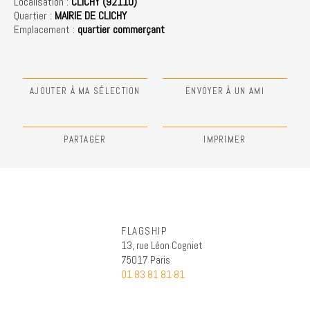
Localisation :
CLICHY (92110)
Quartier :
MAIRIE DE CLICHY
Emplacement :
quartier commerçant
AJOUTER À MA SÉLECTION
ENVOYER À UN AMI
PARTAGER
IMPRIMER
FLAGSHIP
13, rue Léon Cogniet
75017 Paris
01 83 81 81 81