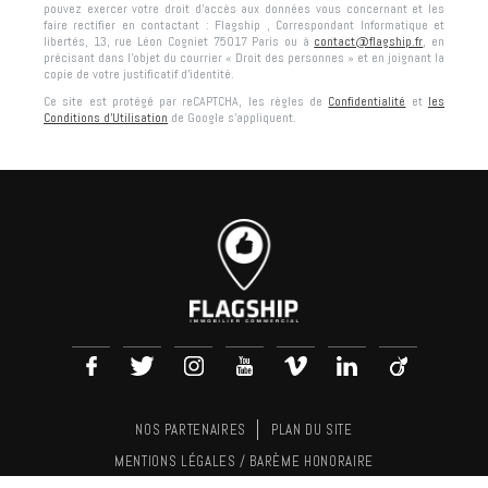
pouvez exercer votre droit d'accès aux données vous concernant et les
faire rectifier en contactant :
Flagship
, Correspondant Informatique et
libertés,
13, rue Léon Cogniet 75017 Paris
ou à
contact@flagship.fr
, en
précisant dans l’objet du courrier « Droit des personnes » et en joignant la
copie de votre justificatif d’identité.
Ce site est protégé par reCAPTCHA, les règles de
Confidentialité
et
les
Conditions d'Utilisation
de Google s'appliquent.
NOS PARTENAIRES
PLAN DU SITE
MENTIONS LÉGALES / BARÈME HONORAIRE