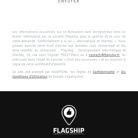
Les informations recueillies sur ce formulaire sont enregistrées dans un
fichier informatisé par la société
Flagship
pour la gestion et le suivi de
votre demande. Conformément à la loi « informatique et libertés », Vous
pouvez exercer votre droit d'accès aux données vous concernant et les
faire rectifier en contactant :
Flagship
, Correspondant Informatique et
libertés,
13, rue Léon Cogniet 75017 Paris
ou à
contact@flagship.fr
, en
précisant dans l’objet du courrier « Droit des personnes » et en joignant la
copie de votre justificatif d’identité.
Ce site est protégé par reCAPTCHA, les règles de
Confidentialité
et
les
Conditions d'Utilisation
de Google s'appliquent.