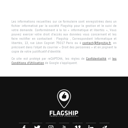
Les informations recueillies sur ce formulaire sont enregistrées dans un
fichier informatisé par la société
Flagship
pour la gestion et le suivi de
votre demande. Conformément à la loi « informatique et libertés », Vous
pouvez exercer votre droit d'accès aux données vous concernant et les
faire rectifier en contactant :
Flagship
, Correspondant Informatique et
libertés,
13, rue Léon Cogniet 75017 Paris
ou à
contact@flagship.fr
, en
précisant dans l’objet du courrier « Droit des personnes » et en joignant la
copie de votre justificatif d’identité.
Ce site est protégé par reCAPTCHA, les règles de
Confidentialité
et
les
Conditions d'Utilisation
de Google s'appliquent.