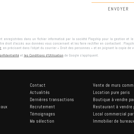
ont enregistrées dans un fichier informatisé par la société
Flagship
pour la gestion et l
tre droit d'accès aux données vous concernant et les faire rectifier en contactant :
Flagsh
r
, en précisant dans l’objet du courrier « Droit des personnes » et en joignant la copie de vot
onfidentialité
et
les Conditions d'Utilisation
de Google s'appliquent.
Contact
Vente de murs comm
Actualités
Location pure paris
Dernières transactions
Boutique à vendre pa
caux
Recrutement
Restaurant à vendre 
Témoignages
Local commercial par
Ma sélection
Immobilier de bureau