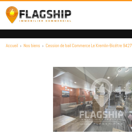
Accueil
›
Nos biens
›
Cession de bail Commerce Le Kremlin-Bicêtre 9