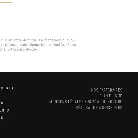
e suivi de votre demande. Conformément à la loi «
ip
, Correspondant Informatique et libertés,
13, rue
re justificatif d’identité.
erciaux
NOS PARTENAIRES
PLAN DU SITE
MENTIONS LÉGALES / BARÈME HONORAIRE
ris
RÉALISATION
AGENCE PLUS
paris
is
x