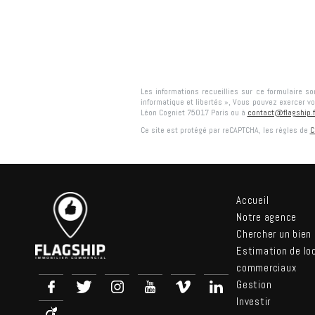
Les informations recueillies sur ce formulaire s
informatique et libertés », Vous pouvez exercer vo
Léon Cogniet 75017 Paris
ou à
contact@flagship.f
Ce site est protégé par reCAPTCHA, les règles de
C
Accueil
Notre agence
Chercher un bien
Estimation de lo
commerciaux
Gestion
Investir