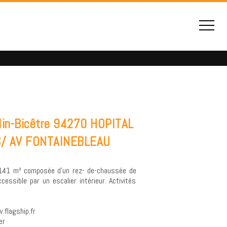
lin-Bicêtre 94270 HOPITAL
/ AV FONTAINEBLEAU
 141 m² composée d'un rez- de-chaussée de
ssible par un escalier intérieur. Activités
.flagship.fr
er