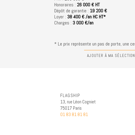
Honoraires :
26 000 € HT
Dépôt de garantie :
19 200 €
Loyer :
38 400 € /an HC HT*
Charges :
3 000 €/an
* Le prix représente un pas de porte, une ces
AJOUTER À MA SÉLECTIO
FLAGSHIP
13, rue Léon Cogniet
75017 Paris
01 83 81 81 81