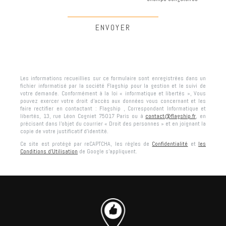
Les informations recueillies sur ce formulaire sont enregistrées dans un
fichier informatisé par la société
Flagship
pour la gestion et le suivi de
votre demande. Conformément à la loi « informatique et libertés », Vous
pouvez exercer votre droit d'accès aux données vous concernant et les
faire rectifier en contactant :
Flagship
, Correspondant Informatique et
libertés,
13, rue Léon Cogniet 75017 Paris
ou à
contact@flagship.fr
, en
précisant dans l’objet du courrier « Droit des personnes » et en joignant la
copie de votre justificatif d’identité.
Ce site est protégé par reCAPTCHA, les règles de
Confidentialité
et
les
Conditions d'Utilisation
de Google s'appliquent.