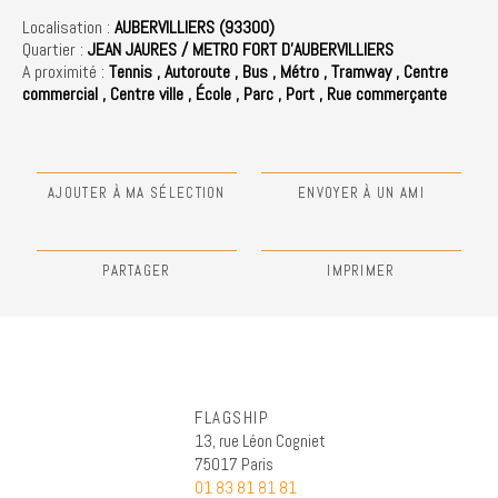
Localisation :
AUBERVILLIERS (93300)
Quartier :
JEAN JAURES / METRO FORT D'AUBERVILLIERS
A proximité :
Tennis
,
Autoroute
,
Bus
,
Métro
,
Tramway
,
Centre
commercial
,
Centre ville
,
École
,
Parc
,
Port
,
Rue commerçante
AJOUTER À MA SÉLECTION
ENVOYER À UN AMI
PARTAGER
IMPRIMER
FLAGSHIP
13, rue Léon Cogniet
75017 Paris
01 83 81 81 81