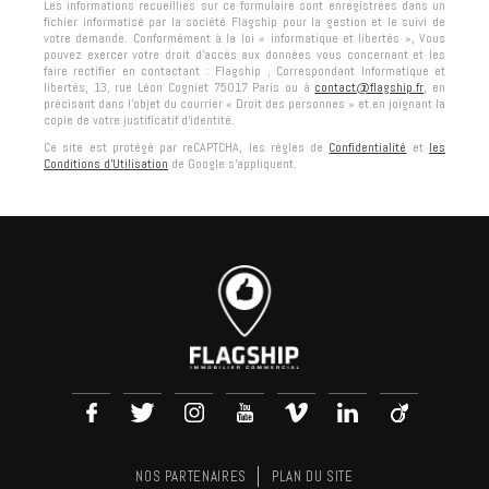
Les informations recueillies sur ce formulaire sont enregistrées dans un
fichier informatisé par la société
Flagship
pour la gestion et le suivi de
votre demande. Conformément à la loi « informatique et libertés », Vous
pouvez exercer votre droit d'accès aux données vous concernant et les
faire rectifier en contactant :
Flagship
, Correspondant Informatique et
libertés,
13, rue Léon Cogniet 75017 Paris
ou à
contact@flagship.fr
, en
précisant dans l’objet du courrier « Droit des personnes » et en joignant la
copie de votre justificatif d’identité.
Ce site est protégé par reCAPTCHA, les règles de
Confidentialité
et
les
Conditions d'Utilisation
de Google s'appliquent.
NOS PARTENAIRES
PLAN DU SITE