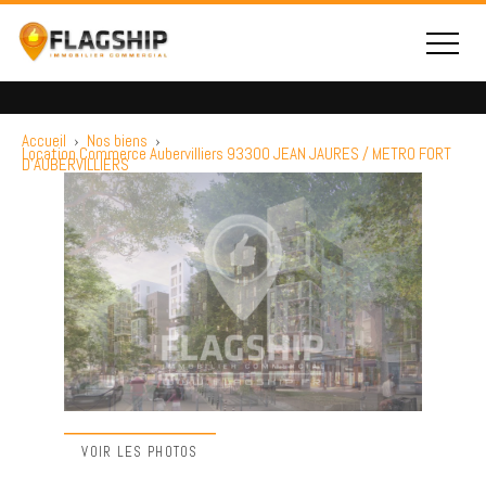
Accueil
›
Nos biens
›
Location Commerce Aubervilliers 93300 JEAN JAURES / METRO FORT
D'AUBERVILLIERS
VOIR LES PHOTOS