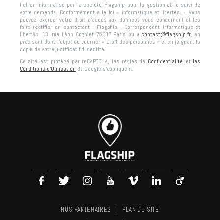
fichier informatisé par la société
Flagship
pour la gestion et le suivi de
votre demande. Conformément à la loi « informatique et libertés », Vous
pouvez exercer votre droit d'accès aux données vous concernant et les
faire rectifier en contactant :
Flagship
, Correspondant Informatique et
libertés,
13, rue Léon Cogniet 75017 Paris
ou à
contact@flagship.fr
, en
précisant dans l’objet du courrier « Droit des personnes » et en joignant la
copie de votre justificatif d’identité.
Ce site est protégé par reCAPTCHA, les règles de
Confidentialité
et
les
Conditions d'Utilisation
de Google s'appliquent.
NOS PARTENAIRES
PLAN DU SITE