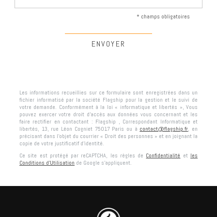
* champs obligatoires
Les informations recueillies sur ce formulaire sont enregistrées dans un
fichier informatisé par la société
Flagship
pour la gestion et le suivi de
votre demande. Conformément à la loi « informatique et libertés », Vous
pouvez exercer votre droit d'accès aux données vous concernant et les
faire rectifier en contactant :
Flagship
, Correspondant Informatique et
libertés,
13, rue Léon Cogniet 75017 Paris
ou à
contact@flagship.fr
, en
précisant dans l’objet du courrier « Droit des personnes » et en joignant la
copie de votre justificatif d’identité.
Ce site est protégé par reCAPTCHA, les règles de
Confidentialité
et
les
Conditions d'Utilisation
de Google s'appliquent.