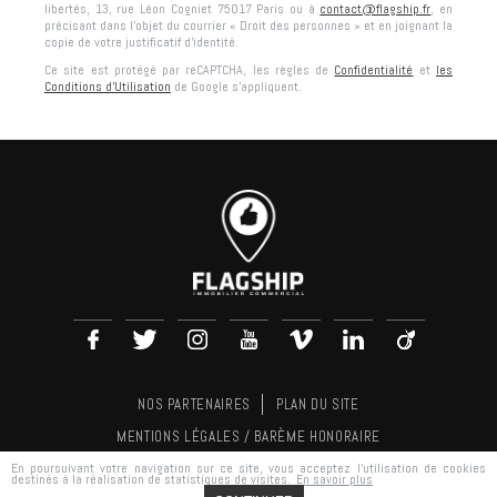
libertés,
13, rue Léon Cogniet 75017 Paris
ou à
contact@flagship.fr
, en
précisant dans l’objet du courrier « Droit des personnes » et en joignant la
copie de votre justificatif d’identité.
Ce site est protégé par reCAPTCHA, les règles de
Confidentialité
et
les
Conditions d'Utilisation
de Google s'appliquent.
NOS PARTENAIRES
PLAN DU SITE
MENTIONS LÉGALES / BARÈME HONORAIRE
En poursuivant votre navigation sur ce site, vous acceptez l'utilisation de cookies
RÉALISATION
AGENCE PLUS
destinés à la réalisation de statistiques de visites.
En savoir plus