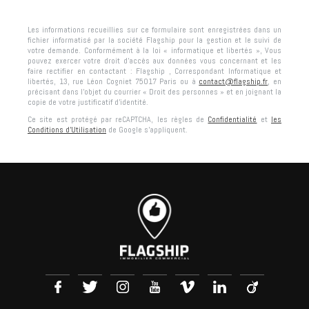
Les informations recueillies sur ce formulaire sont enregistrées dans un
fichier informatisé par la société
Flagship
pour la gestion et le suivi de
votre demande. Conformément à la loi « informatique et libertés », Vous
pouvez exercer votre droit d'accès aux données vous concernant et les
faire rectifier en contactant :
Flagship
, Correspondant Informatique et
libertés,
13, rue Léon Cogniet 75017 Paris
ou à
contact@flagship.fr
, en
précisant dans l’objet du courrier « Droit des personnes » et en joignant la
copie de votre justificatif d’identité.
Ce site est protégé par reCAPTCHA, les règles de
Confidentialité
et
les
Conditions d'Utilisation
de Google s'appliquent.