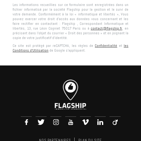
Les informations recueillies sur ce formulaire sont enregistrées dans un
fichier informatisé par la société
Flagship
pour la gestion et le suivi de
votre demande. Conformément à la loi « informatique et libertés », Vous
pouvez exercer votre droit d'accès aux données vous concernant et les
faire rectifier en contactant :
Flagship
, Correspondant Informatique et
libertés,
13, rue Léon Cogniet 75017 Paris
ou à
contact@flagship.fr
, en
précisant dans l’objet du courrier « Droit des personnes » et en joignant la
copie de votre justificatif d’identité.
Ce site est protégé par reCAPTCHA, les règles de
Confidentialité
et
les
Conditions d'Utilisation
de Google s'appliquent.
NOS PARTENAIRES
PLAN DU SITE