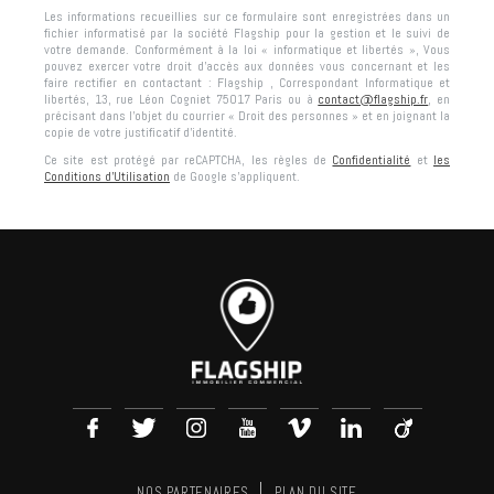
Les informations recueillies sur ce formulaire sont enregistrées dans un
fichier informatisé par la société
Flagship
pour la gestion et le suivi de
votre demande. Conformément à la loi « informatique et libertés », Vous
pouvez exercer votre droit d'accès aux données vous concernant et les
faire rectifier en contactant :
Flagship
, Correspondant Informatique et
libertés,
13, rue Léon Cogniet 75017 Paris
ou à
contact@flagship.fr
, en
précisant dans l’objet du courrier « Droit des personnes » et en joignant la
copie de votre justificatif d’identité.
Ce site est protégé par reCAPTCHA, les règles de
Confidentialité
et
les
Conditions d'Utilisation
de Google s'appliquent.
NOS PARTENAIRES
PLAN DU SITE