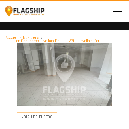
Accueil
›
Nos biens
›
Location Commerce Levallois-Perret 92300 Levallois-Perret
VOIR LES PHOTOS