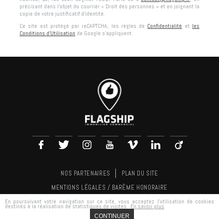
précisant dans l’objet du courrier « Droit des personnes » et en joignant la
copie de votre justificatif d’identité.
Ce site est protégé par reCAPTCHA, les règles de
Confidentialité
et
les
Conditions d'Utilisation
de Google s'appliquent.
NOS PARTENAIRES
PLAN DU SITE
MENTIONS LÉGALES / BARÈME HONORAIRE
En poursuivant votre navigation sur ce site, vous acceptez l'utilisation de cookies
RÉALISATION
AGENCE PLUS
destinés à la réalisation de statistiques de visites.
En savoir plus