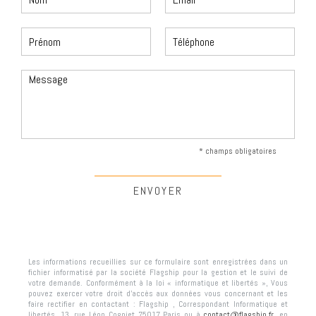
* champs obligatoires
Les informations recueillies sur ce formulaire sont enregistrées dans un
fichier informatisé par la société
Flagship
pour la gestion et le suivi de
votre demande. Conformément à la loi « informatique et libertés », Vous
pouvez exercer votre droit d'accès aux données vous concernant et les
faire rectifier en contactant :
Flagship
, Correspondant Informatique et
libertés,
13, rue Léon Cogniet 75017 Paris
ou à
contact@flagship.fr
, en