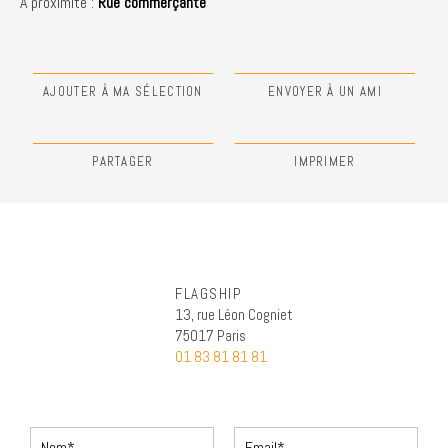
A proximité :
Rue commerçante
AJOUTER À MA SÉLECTION
ENVOYER À UN AMI
PARTAGER
IMPRIMER
FLAGSHIP
13, rue Léon Cogniet
75017 Paris
01 83 81 81 81