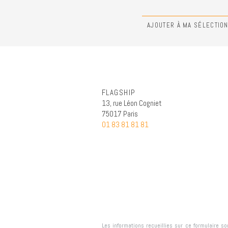
AJOUTER À MA SÉLECTIO
FLAGSHIP
13, rue Léon Cogniet
75017 Paris
01 83 81 81 81
Les informations recueillies sur ce formulaire s