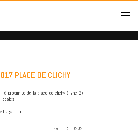
75017 PLACE DE CLICHY
 à proximité de la place de clichy (ligne 2)
 idéales :
.flagship.fr
er
Réf : LR1-6202