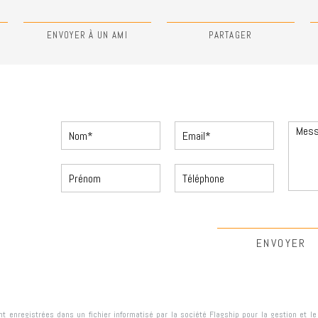
N
ENVOYER À UN AMI
PARTAGER
ont enregistrées dans un fichier informatisé par la société
Flagship
pour la gestion et l