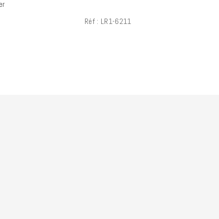
er
Réf : LR1-6211