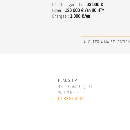
Dépôt de garantie :
63 000 €
Loyer :
126 000 € /an HC HT*
Charges :
1 000 €/an
AJOUTER À MA SÉLECTIO
FLAGSHIP
13, rue Léon Cogniet
75017 Paris
01 83 81 81 81