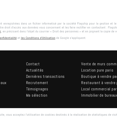
ont enregistrées dans un fichier informatisé par la société
Flagship
pour la gestion et l
tre droit d'accès aux données vous concernant et les faire rectifier en contactant :
Flagsh
r
, en précisant dans l’objet du courrier « Droit des personnes » et en joignant la copie de vot
onfidentialité
et
les Conditions d'Utilisation
de Google s'appliquent.
Contact
Vente de murs comm
Actualités
Location pure paris
Dernières transactions
Boutique à vendre pa
caux
Recrutement
Restaurant à vendre 
Témoignages
Local commercial par
Ma sélection
Immobilier de bureau
ite, vous acceptez l'utilisation de cookies destinés à la réalisation de statistiques de visi