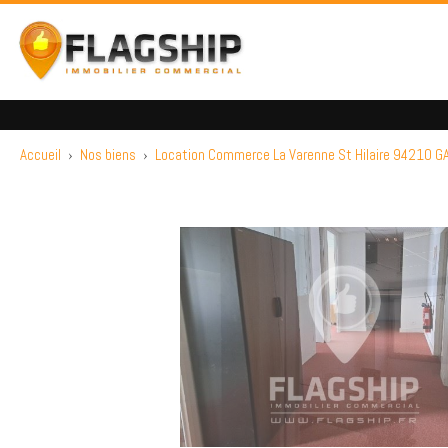
Accueil
›
Nos biens
›
Location Commerce La Varenne St Hilaire 94210