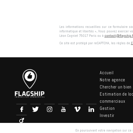
Les informations recueillies sur ce formulaire s
informatique et libertés », Vous pouvez exercer vo
Léon Cogniet 75017 Paris
ou à
contact@flagship.f
Ce site est protégé par reCAPTCHA, les règles de
C
Accueil
Notre agence
Chercher un bien
Estimation de lo
commerciaux
Gestion
Investir
En poursuivant votre navigation sur ce s