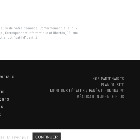
e suivi de votre demande. Conformément à la loi «
ip
, Correspondant Informatique et libertés,
13, rue
re justificatif d’identité.
erciaux
NOS PARTENAIRES
PLAN DU SITE
MENTIONS LÉGALES / BARÈME HONORAIRE
ris
RÉALISATION
AGENCE PLUS
paris
is
x
tes.
En savoir plus