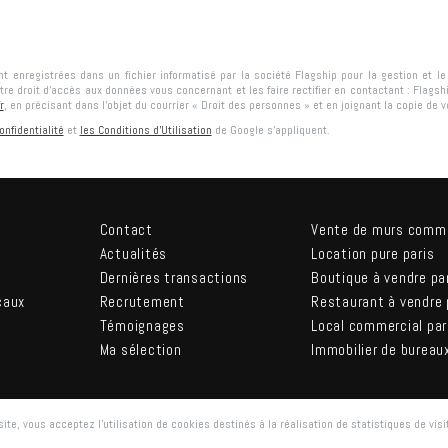
ont enregistrées dans un fichier informatisé par la société
Flagship
pour la gestion et l
tre droit d'accès aux données vous concernant et les faire rectifier en contactant :
Flagsh
r
, en précisant dans l’objet du courrier « Droit des personnes » et en joignant la copie de vot
onfidentialité
et
les Conditions d'Utilisation
de Google s'appliquent.
Contact
Vente de murs comm
Actualités
Location pure paris
Dernières transactions
Boutique à vendre pa
caux
Recrutement
Restaurant à vendre 
Témoignages
Local commercial par
Ma sélection
Immobilier de bureau
ite, vous acceptez l'utilisation de cookies destinés à la réalisation de statistiques de visi