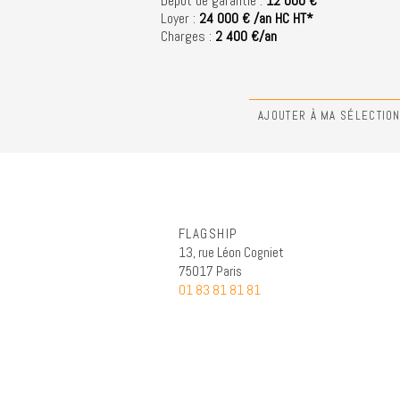
Dépôt de garantie :
12 000 €
Loyer :
24 000 € /an HC HT*
Charges :
2 400 €/an
AJOUTER À MA SÉLECTIO
FLAGSHIP
13, rue Léon Cogniet
75017 Paris
01 83 81 81 81