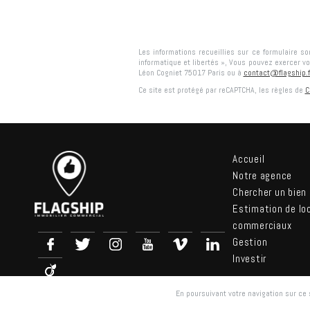
Les informations recueillies sur ce formulaire s
informatique et libertés », Vous pouvez exercer vo
Léon Cogniet 75017 Paris
ou à
contact@flagship.f
Ce site est protégé par reCAPTCHA, les règles de
C
Accueil
Notre agence
Chercher un bien
Estimation de lo
commerciaux
Gestion
Investir
En poursuivant votre navigation sur ce s