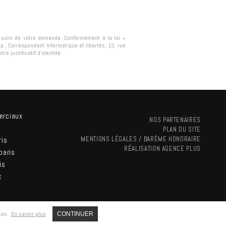
e suivi de votre demande. Conformément à la loi «
ip
, Correspondant Informatique et libertés,
13, rue
re justificatif d’identité.
erciaux
NOS PARTENAIRES
PLAN DU SITE
MENTIONS LÉGALES / BARÈME HONORAIRE
ris
RÉALISATION
AGENCE PLUS
paris
is
x
tes.
En savoir plus