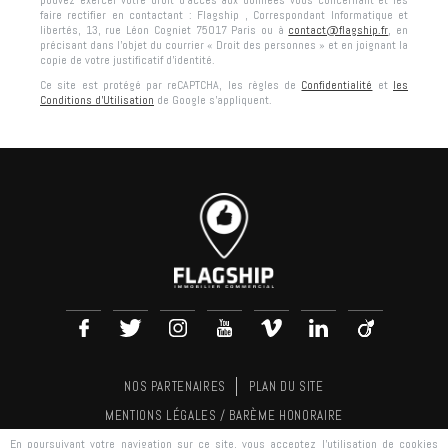
pouvez exercer votre droit d'accès aux données vous concernant et les
faire rectifier en contactant :
Flagship
, Correspondant Informatique et
libertés,
13, rue Léon Cogniet 75017 Paris
ou à
contact@flagship.fr
, en
précisant dans l’objet du courrier « Droit des personnes » et en joignant la
copie de votre justificatif d’identité.
Ce site est protégé par reCAPTCHA, les règles de
Confidentialité
et
les
Conditions d'Utilisation
de Google s'appliquent.
NOS PARTENAIRES
PLAN DU SITE
MENTIONS LÉGALES / BARÈME HONORAIRE
En poursuivant votre navigation sur ce site, vous acceptez l'utilisation de cookies
RÉALISATION
AGENCE PLUS