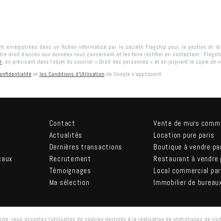
ont enregistrées dans un fichier informatisé par la société
Flagship
pour la gestion et l
tre droit d'accès aux données vous concernant et les faire rectifier en contactant :
Flagsh
r
, en précisant dans l’objet du courrier « Droit des personnes » et en joignant la copie de vot
onfidentialité
et
les Conditions d'Utilisation
de Google s'appliquent.
Contact
Vente de murs comm
Actualités
Location pure paris
Dernières transactions
Boutique à vendre pa
caux
Recrutement
Restaurant à vendre 
Témoignages
Local commercial par
Ma sélection
Immobilier de bureau
ite, vous acceptez l'utilisation de cookies destinés à la réalisation de statistiques de visi