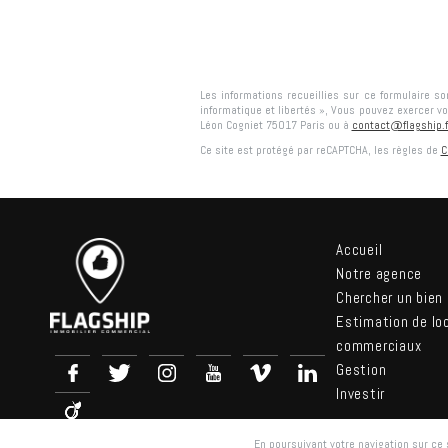
Les informations recueillies sur ce formulaire s
informatique et libertés », Vous pouvez exercer vo
Léon Cogniet 75017 Paris
ou à
contact@flagship.f
Ce site est protégé par reCAPTCHA, les règles de
C
Accueil
Notre agence
Chercher un bien
Estimation de lo
commerciaux
Gestion
Investir
En poursuivant votre navigation sur ce s