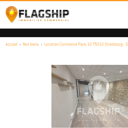
Accueil
›
Nos biens
›
Location Commerce Paris 10 75010 Strasbourg - S