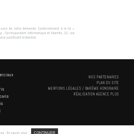
e suivi de votre demande. Conformément à la loi «
ip
, Correspondant Informatique et libertés,
13, rue
re justificatif d’identité.
erciaux
NOS PARTENAIRES
PLAN DU SITE
MENTIONS LÉGALES / BARÈME HONORAIRE
ris
RÉALISATION
AGENCE PLUS
paris
is
x
tes.
En savoir plus