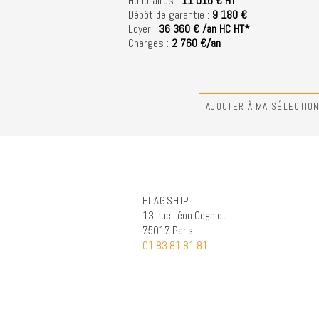
Honoraires :
11 016 € HT
Dépôt de garantie :
9 180 €
Loyer :
36 360 € /an HC HT*
Charges :
2 760 €/an
AJOUTER À MA SÉLECTIO
FLAGSHIP
13, rue Léon Cogniet
75017 Paris
01 83 81 81 81