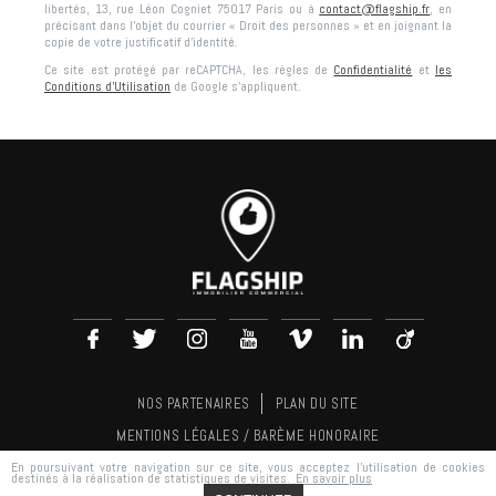
libertés,
13, rue Léon Cogniet 75017 Paris
ou à
contact@flagship.fr
, en
précisant dans l’objet du courrier « Droit des personnes » et en joignant la
copie de votre justificatif d’identité.
Ce site est protégé par reCAPTCHA, les règles de
Confidentialité
et
les
Conditions d'Utilisation
de Google s'appliquent.
NOS PARTENAIRES
PLAN DU SITE
MENTIONS LÉGALES / BARÈME HONORAIRE
En poursuivant votre navigation sur ce site, vous acceptez l'utilisation de cookies
RÉALISATION
AGENCE PLUS
destinés à la réalisation de statistiques de visites.
En savoir plus