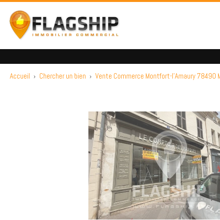
Accueil
›
Chercher un bien
›
Vente Commerce Montfort-l'Amaury 78490