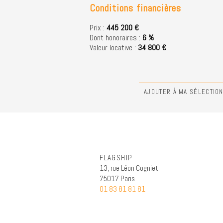
Conditions financières
Prix :
445 200 €
Dont honoraires :
6 %
Valeur locative :
34 800 €
AJOUTER À MA SÉLECTIO
FLAGSHIP
13, rue Léon Cogniet
75017 Paris
01 83 81 81 81