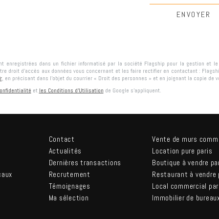
ont enregistrées dans un fichier informatisé par la société
Flagship
pour la gestion et l
tre droit d'accès aux données vous concernant et les faire rectifier en contactant :
Flagsh
r
, en précisant dans l’objet du courrier « Droit des personnes » et en joignant la copie de vot
onfidentialité
et
les Conditions d'Utilisation
de Google s'appliquent.
Contact
Vente de murs comm
Actualités
Location pure paris
Dernières transactions
Boutique à vendre pa
caux
Recrutement
Restaurant à vendre 
Témoignages
Local commercial par
Ma sélection
Immobilier de bureau