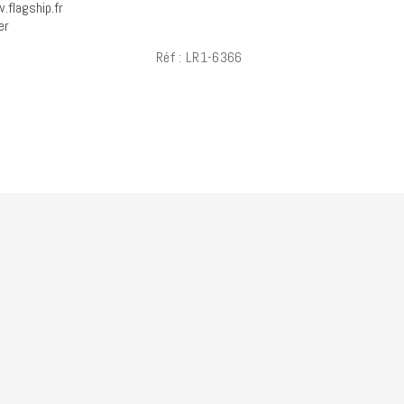
.flagship.fr
er
Réf : LR1-6366