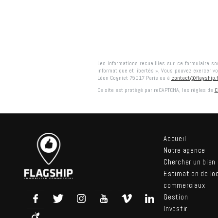
Les informations recueillies sur ce formulaire s
informatique et libertés », Vous pouvez exercer vo
Léon Cogniet 75017 Paris
ou à
contact@flagship.f
Ce site est protégé par reCAPTCHA, les règles de
C
Accueil
Notre agence
Chercher un bien
Estimation de lo
commerciaux
Gestion
Investir