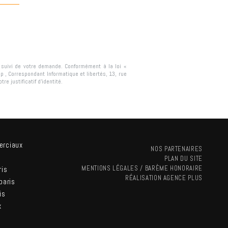
e suivi de votre demande. Conformément à la loi «
ip
, Correspondant Informatique et libertés,
13, rue
re justificatif d’identité.
erciaux
NOS PARTENAIRES
PLAN DU SITE
MENTIONS LÉGALES / BARÈME HONORAIRE
ris
RÉALISATION
AGENCE PLUS
paris
is
x