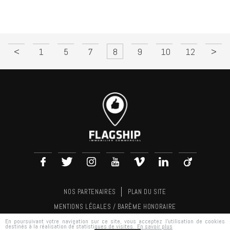
Rue de Compans
Loyer : 15 000 € /an HC HT*
<
1
5
7
8
9
10
12
>
NOS PARTENAIRES
PLAN DU SITE
MENTIONS LÉGALES / BARÈME HONORAIRE
En poursuivant votre navigation sur ce site, vous acceptez l'utilisation de cookies
RÉALISATION
AGENCE PLUS
destinés à la réalisation de statistiques de visites.
En savoir plus