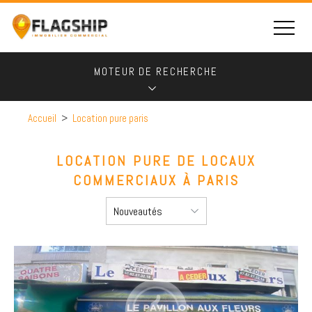
MOTEUR DE RECHERCHE
Accueil
>
Location pure paris
LOCATION PURE DE LOCAUX
COMMERCIAUX À PARIS